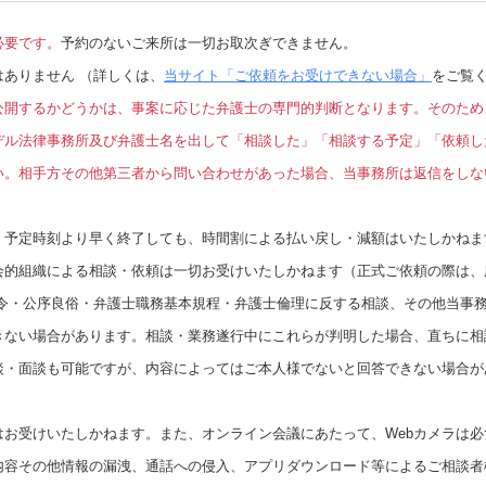
必要です。
予約のないご来所は一切お取次ぎできません。
ありません （詳しくは、
当サイト「ご依頼をお受けできない場合」
をご覧
公開するかどうかは、事案に応じた弁護士の専門的判断となります。そのため
デル法律事務所及び弁護士名を出して「相談した」「相談する予定」「依頼し
い。相手方その他第三者から問い合わせがあった場合、当事務所は返信をしな
、予定時刻より早く終了しても、時間割による払い戻し・減額はいたしかねま
会的組織による相談・依頼は一切お受けいたしかねます（正式ご依頼の際は、
法令・公序良俗・弁護士職務基本規程・弁護士倫理に反する相談、その他当事
きない場合があります。相談・業務遂行中にこれらが判明した場合、直ちに相
談・面談も可能ですが、内容によってはご本人様でないと回答できない場合が
はお受けいたしかねます。また、オンライン会議にあたって、Webカメラは
内容その他情報の漏洩、通話への侵入、アプリダウンロード等によるご相談者