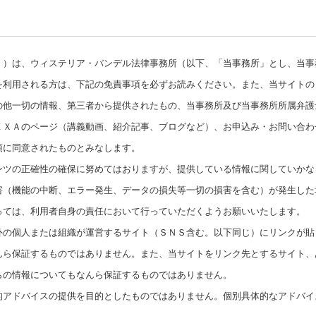
」）は、ウィステリア・バンデル法律事務所（以下、「当事務所」とし、当事
を利用される方は、下記の免責事項を必ずお読みください。また、当サイトの
の他一切の情報、第三者から提供されたもの、当事務所及び当事務所所属弁護
ＥＸＡのページ（講義動画、紹介記事、ブログなど）、お申込み・お問い合わ
項に同意されたものとみなします。
ンツの正確性の確保に努めてはおりますが、提供している情報に関していかな
害（機能の中断、エラー発生、データの損失等一切の損害を含む）が発生した
っては、利用者自身の責任において行っていただくようお願いいたします。
外の個人または組織が運営するサイト（ＳＮＳ含む。以下同じ）にリンクが貼
んら保証するものではありません。また、
当サイトをリンク先とするサイト、
らの情報についてもなんら保証するものではありません。
的アドバイスの提供を目的としたものではありません。個別具体的なアドバイ