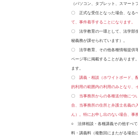
（パソコン、タブレット、スマート
〇 正式な受任となった場合、なる
て、事件着手することになります。
〇 法学教育の一環として、法学部
秘義務が課せられています）。
〇 法学教育、その他各種情報提供
ページ等に掲載することがあります
ます。
〇
講義・相談（ホワイトボード、
的利用の範囲内の利用のみとなり、
〇
当事務所からの各種送付物につ
合、当事務所の住所と弁護士名義の
ん）。特にお申し出のない場合、事
○ 法律相談・各種講義その他すべ
料・講義料（複数回にまたがる場合