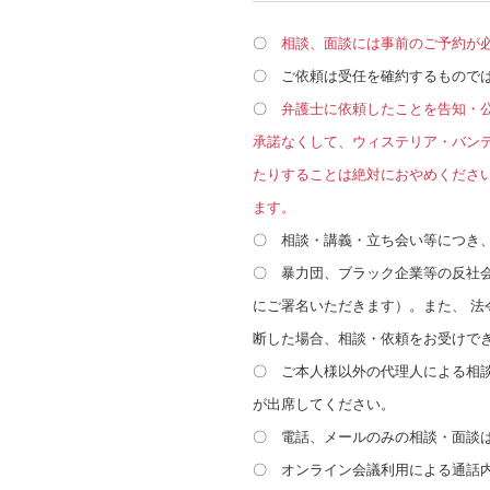
〇
相談、面談には事前のご予約が
〇 ご依頼は受任を確約するものでは
〇
弁護士に依頼したことを告知・
承諾なくして、ウィステリア・バン
たりすることは絶対におやめくださ
ます。
〇 相談・講義・立ち会い等につき
〇 暴力団、ブラック企業等の反社
にご署名いただきます）。また、 
断した場合、相談・依頼をお受けで
〇 ご本人様以外の代理人による相
が
出席してください。
〇 電話、メールのみの相談・面談
〇 オンライン会議利用による通話