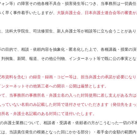
フォン等）の障害その他各種不具合・損害発生等につき、当事務所は一切責任
べく早く事件着手いたしますが、
大阪弁護士会、日本弁護士連合会等の審査が
生、法科大学院生、司法修習生、新人弁護士等が相談等に立ち会うことがあり
等の目的で、相談・依頼内容を抽象化・匿名化した上で、各種講義・授業の演
。判例集、新聞、報道、その他公刊物、インターネット等で既に公の事実とな
配布資料を含む）の録音・録画・コピー等は、担当弁護士の承諾が必要になり
インターネットその他第三者への開示・公開は厳禁とします。
いて、当事務所の事務所名・弁護士名の入った封筒使用に差し支えがある方は
入っていない名前のみ記載した封筒で送付させていただきます（発信先をまっ
務所名・弁護士名記載のある封筒にて送付いたします。
ての弁護士業務について、相談者・受講者・依頼者の方がこうむった一切の不
には、当該責任発生の根拠となった回にかかる部分）・着手金の金額の範囲内