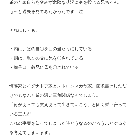
弟のため自らを省みず危険な状況に身を投じる兄ちゃん、
もっと過去を見てみたかったです…泣
それにしても。
・灼は、父の自〇を目の当たりにしている
・炯は、親友の父に兄を〇されている
・舞子は、義兄に母を〇されている
慎導家とイグナトフ家とストロンスカヤ家、箇条書きしただ
けでもなんと業の深い三角関係なんでしょう。
「何があっても支えあって生きていこう」と固く誓い合って
いる三人が
これの事実を知ってしまった時どうなるのだろう…とぐるぐ
る考えてしまいます。