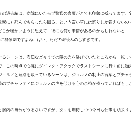
の過去編は、病院にいたモブ警官の言葉がとても印象に残ってます。
父親に）死んでもらったら困る」という言い草には
怒りしか覚えないの
どこか暖かいように思えて、彼にも何か事情があるのかもしれないと
さに群像劇ですよね。はい、ただの深読みのしすぎです。
るシーンは、海辺など今までの陽の光を浴びていたところから一転し
で、この時点で心臓にダイレクトアタックで
ラストシーンに行く前に瀕
ジョルノと連絡を取っているシーンは、
ジョルノの制止の言葉とブチャ
時のブチャラティにジョルノの声を傾ける心の余裕が残っていればもし
脳内の自分がうるさいですが、次回を期待しつつ今日も仕事を頑張り