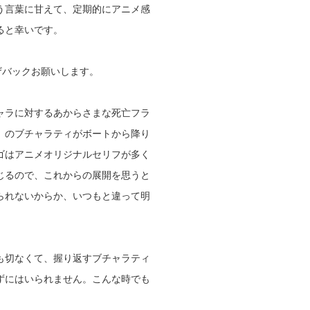
う言葉に甘えて、定期的にアニメ感
ると幸いです。
ザバックお願いします。
ャラに対するあからさまな死亡フラ
）のブチャラティがボートから降り
ゴはアニメオリジナルセリフが多く
じるので、
これからの展開を思うと
られないからか、いつもと違って明
も切なくて、
握り返すブチャラティ
ずにはいられません。
こんな時でも