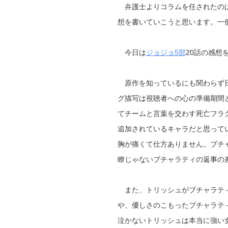
弁護士よりコラムを任されたのは
想を書いていこうと思います。
一
今日は
ジョジョ5部
20話の感想
原作を知っているにも関わらず日
グ描写は
視聴者への心の準備期間
てチームと言葉を交わす死亡フラ
追加されているキャラだと思って
胸が痛くて仕方ありません。
ブチ
瞭じゃない
ブチャラティの返事の
また、トリッシュがブチャラテ
や、優しさのこもったブチャラテ
泣かないトリッシュは本当に強い