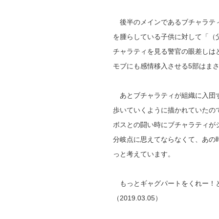
後半のメインであるブチャラティ
を腫らしている子供に対して「（
チャラティを見る警官の眼差しは
モブにも感情移入させる5部はま
あとブチャラティが組織に入団す
歩いていくように描かれていたの
ボスとの闘い時にブチャラティが
分岐点に思えてならなくて、
あの
っと考えています。
もっとギャグパートをくれー！と
（2019.03.05）