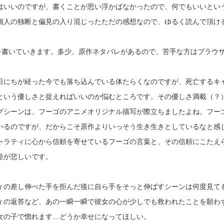
いいのですが、書くことが思い浮かばなかったので、
何でもいいとい
個人の独断と偏見の入り混じったただの感想なので、ゆるく読んで頂け
を書いていきます。多少
、原作ネタバレがあるので、苦手な方はブラウ
にちが経った今でも落ち込んでいる体たらくなのですが、
死亡するキ
という優しさと捉えればいいのか悩むところです。
その優しさ満載（？
グシーンは、
フーゴのアニメオリジナル描写が際立ちましたよね。
フー
いるのですが、
だからこそ原作よりいっそう生き生きとしているなと感
ャラティに心から信頼を寄せているフーゴの言葉と、
その信頼にこたえ
差が悲しいです。
ィの差し伸べた手を拒んだ後に
自ら手をそっと伸ばすシーンは何度見て
ィの返答など、
あの一瞬一瞬で彼女の心が少しでも救われたことを願わ
女の子で惚れます…どうか幸せになってほしい。