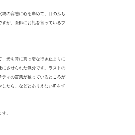
父親の容態に心を痛めて、目のふち
ですが、医師にお礼を言っているブ
て、
光を背に真っ暗な行き止まりに
死にさせられた気分です。
ラストの
ラティの言葉が被っているところが
かしたら…などと
ありえないIFをず
ます。